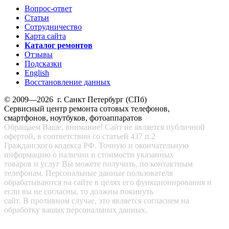
Вопрос-ответ
Статьи
Сотрудничество
Карта сайта
Каталог ремонтов
Отзывы
Подсказки
English
Восстановление данных
© 2009—2026 г. Санкт Петербург (СПб)
Сервисный центр ремонта сотовых телефонов,
смартфонов, ноутбуков, фотоаппаратов
Обращаем Ваше, внимание! Сайт не является публичной
офертой, в соответствии со статьей 437 п.2
Гражданского кодекса РФ. Точную и окончательную
информацию о наличии и стоимости указанных
товаров и услуг Вы можете получить, по контактным
телефонам. Персональные данные пользователя
обрабатываются на сайте в целях его функционирования и
если вы не согласны, то должны покинуть
сайт. В противном случае, это является согласием на
обработку ваших персональных данных.