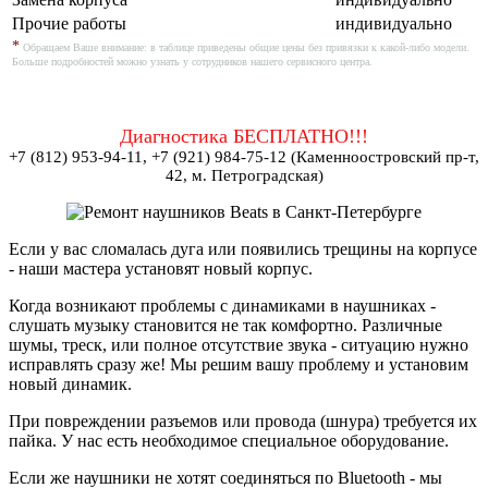
Прочие работы
индивидуально
*
Обращаем Ваше внимание: в таблице приведены общие цены без привязки к какой-либо модели.
Больше подробностей можно узнать у сотрудников нашего сервисного центра.
Диагностика БЕСПЛАТНО!!!
+7 (812) 953-94-11, +7 (921) 984-75-12 (Каменноостровский пр-т,
42, м. Петроградская)
Если у вас сломалась дуга или появились трещины на корпусе
- наши мастера установят новый корпус.
Когда возникают проблемы с динамиками в наушниках -
слушать музыку становится не так комфортно. Различные
шумы, треск, или полное отсутствие звука - ситуацию нужно
исправлять сразу же! Мы решим вашу проблему и установим
новый динамик.
При повреждении разъемов или провода (шнура) требуется их
пайка. У нас есть необходимое специальное оборудование.
Если же наушники не хотят соединяться по Bluetooth - мы