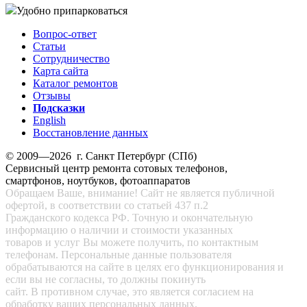
Удобно припарковаться
Вопрос-ответ
Статьи
Сотрудничество
Карта сайта
Каталог ремонтов
Отзывы
Подсказки
English
Восстановление данных
© 2009—2026 г. Санкт Петербург (СПб)
Сервисный центр ремонта сотовых телефонов,
смартфонов, ноутбуков, фотоаппаратов
Обращаем Ваше, внимание! Сайт не является публичной
офертой, в соответствии со статьей 437 п.2
Гражданского кодекса РФ. Точную и окончательную
информацию о наличии и стоимости указанных
товаров и услуг Вы можете получить, по контактным
телефонам. Персональные данные пользователя
обрабатываются на сайте в целях его функционирования и
если вы не согласны, то должны покинуть
сайт. В противном случае, это является согласием на
обработку ваших персональных данных.