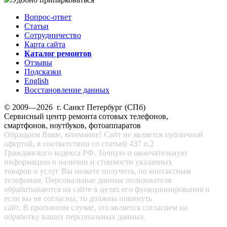
Вопрос-ответ
Статьи
Сотрудничество
Карта сайта
Каталог ремонтов
Отзывы
Подсказки
English
Восстановление данных
© 2009—2026 г. Санкт Петербург (СПб)
Сервисный центр ремонта сотовых телефонов,
смартфонов, ноутбуков, фотоаппаратов
Обращаем Ваше, внимание! Сайт не является публичной
офертой, в соответствии со статьей 437 п.2
Гражданского кодекса РФ. Точную и окончательную
информацию о наличии и стоимости указанных
товаров и услуг Вы можете получить, по контактным
телефонам. Персональные данные пользователя
обрабатываются на сайте в целях его функционирования и
если вы не согласны, то должны покинуть
сайт. В противном случае, это является согласием на
обработку ваших персональных данных.