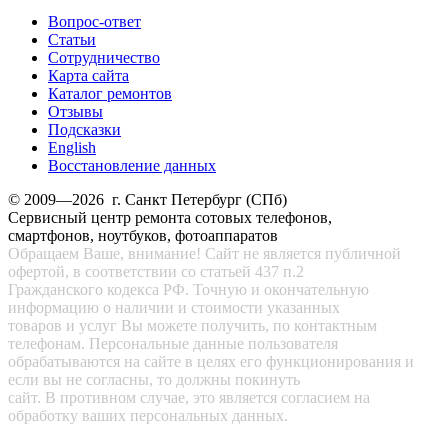
Вопрос-ответ
Статьи
Сотрудничество
Карта сайта
Каталог ремонтов
Отзывы
Подсказки
English
Восстановление данных
© 2009—2026 г. Санкт Петербург (СПб)
Сервисный центр ремонта сотовых телефонов,
смартфонов, ноутбуков, фотоаппаратов
Обращаем Ваше, внимание! Сайт не является публичной
офертой, в соответствии со статьей 437 п.2
Гражданского кодекса РФ. Точную и окончательную
информацию о наличии и стоимости указанных
товаров и услуг Вы можете получить, по контактным
телефонам. Персональные данные пользователя
обрабатываются на сайте в целях его функционирования и
если вы не согласны, то должны покинуть
сайт. В противном случае, это является согласием на
обработку ваших персональных данных.