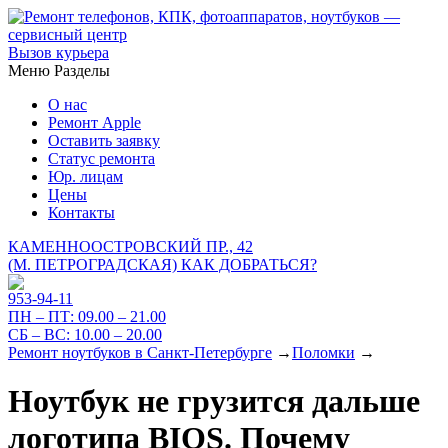
Вызов курьера
Меню
Разделы
О нас
Ремонт Apple
Оставить заявку
Статус ремонта
Юр. лицам
Цены
Контакты
КАМЕННООСТРОВСКИЙ ПР., 42
(М. ПЕТРОГРАДСКАЯ)
КАК ДОБРАТЬСЯ?
953-94-11
ПН – ПТ:
09.00 – 21.00
СБ – ВС:
10.00 – 20.00
Ремонт ноутбуков в Санкт-Петербурге
→
Поломки
→
Ноутбук не грузится дальше
логотипа BIOS. Почему