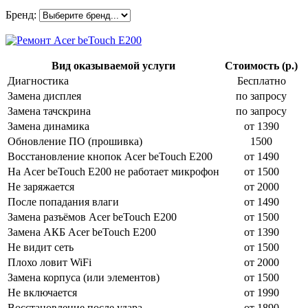
Бренд:
Вид оказываемой услуги
Стоимость (р.)
Диагностика
Бесплатно
Замена дисплея
по запросу
Замена тачскрина
по запросу
Замена динамика
от 1390
Обновление ПО (прошивка)
1500
Восстановление кнопок Acer beTouch E200
от 1490
На Acer beTouch E200 не работает микрофон
от 1500
Не заряжается
от 2000
После попадания влаги
от 1490
Замена разъёмов Acer beTouch E200
от 1500
Замена АКБ Acer beTouch E200
от 1390
Не видит сеть
от 1500
Плохо ловит WiFi
от 2000
Замена корпуса (или элементов)
от 1500
Не включается
от 1990
Восстановление после удара
от 1890