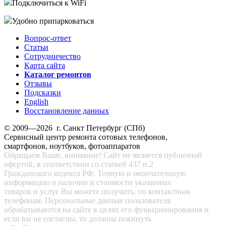
Подключиться к WiFi
Удобно припарковаться
Вопрос-ответ
Статьи
Сотрудничество
Карта сайта
Каталог ремонтов
Отзывы
Подсказки
English
Восстановление данных
© 2009—2026 г. Санкт Петербург (СПб)
Сервисный центр ремонта сотовых телефонов,
смартфонов, ноутбуков, фотоаппаратов
Обращаем Ваше, внимание! Сайт не является публичной
офертой, в соответствии со статьей 437 п.2
Гражданского кодекса РФ. Точную и окончательную
информацию о наличии и стоимости указанных
товаров и услуг Вы можете получить, по контактным
телефонам. Персональные данные пользователя
обрабатываются на сайте в целях его функционирования и
если вы не согласны, то должны покинуть