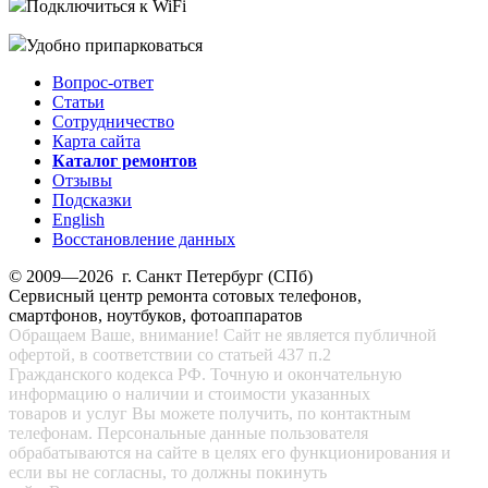
Подключиться к WiFi
Удобно припарковаться
Вопрос-ответ
Статьи
Сотрудничество
Карта сайта
Каталог ремонтов
Отзывы
Подсказки
English
Восстановление данных
© 2009—2026 г. Санкт Петербург (СПб)
Сервисный центр ремонта сотовых телефонов,
смартфонов, ноутбуков, фотоаппаратов
Обращаем Ваше, внимание! Сайт не является публичной
офертой, в соответствии со статьей 437 п.2
Гражданского кодекса РФ. Точную и окончательную
информацию о наличии и стоимости указанных
товаров и услуг Вы можете получить, по контактным
телефонам. Персональные данные пользователя
обрабатываются на сайте в целях его функционирования и
если вы не согласны, то должны покинуть