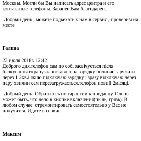
Москвы. Могли бы Вы написать адрес центра и его
контактные телефоны. Заранее Вам благодарен....
Добрый день , можете подьехать к нам в сервис , проверим на
месте
Галина
23 июля 2018г. 12:42
Доброго дня.телефон сам по собі засвічується після
блокування екрану.як поставлю на зарядку починає заряжати
через 1-2хв.і якщо підключаю зарядку і зразу відключаю через
пару хвилин сам перезагружається.телефон новий 2місяці.
Добрый день! Обратитесь по гарантии к продавцу. Очень
может быть, что дело в кнопке включения(пыль, грязь). В
любом случае, отремонтировать самостоятельно у Вас не
получится. Идите в сервис.
Максим