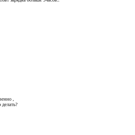
венно ,
 делать?