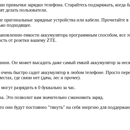
и привычки зарядки телефона. Старайтесь подзаряжать, когда ба
ят делать пользователи.
 не оригинальные зарядные устройства или кабели. Прочитайте 
ько подходящее.
тановлению емкости аккумулятора программным способом, все э
сть от розетки вашему ZTE.
ании. Он может высадить даже самый емкий аккумулятор за неск
е очень быстро садит аккумулятор в любом телефоне. Просто пе
стах, где связи нет (дача, лес и прочее).
огут разрядить в 0 буквально за час.
. Это позволит вам значительно сэкономить заряд.
то они будут постоянно "тянуть" на себя энергию для поддержа