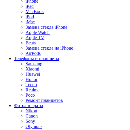
iPhone
iPad
MacBook
iPod
iMac
Замена стекла iPhone
Apple Watch
Apple TV
Beats
Замена стекла на iPhone
AirPods
Телефоны и планшеты
Samsung
Xiaomi
Huawei
Honor
Tecno
Realme
Poco
Ремонт планшетов
Фотоаппараты
Nikon
Canon
Sony
Olympus