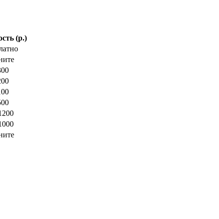
сть (р.)
латно
ните
300
200
100
500
1200
1000
ните