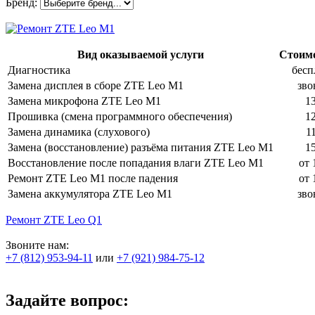
Бренд:
Вид оказываемой услуги
Стоимо
Диагностика
бесп
Замена дисплея в сборе ZTE Leo M1
зво
Замена микрофона ZTE Leo M1
1
Прошивка (смена программного обеспечения)
1
Замена динамика (слухового)
1
Замена (восстановление) разъёма питания ZTE Leo M1
1
Восстановление после попадания влаги ZTE Leo M1
от 
Ремонт ZTE Leo M1 после падения
от 
Замена аккумулятора ZTE Leo M1
зво
Ремонт ZTE Leo Q1
Звоните нам:
+7 (812) 953-94-11
или
+7 (921) 984-75-12
Задайте вопрос: