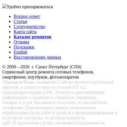
Удобно припарковаться
Вопрос-ответ
Статьи
Сотрудничество
Карта сайта
Каталог ремонтов
Отзывы
Подсказки
English
Восстановление данных
© 2009—2026 г. Санкт Петербург (СПб)
Сервисный центр ремонта сотовых телефонов,
смартфонов, ноутбуков, фотоаппаратов
Обращаем Ваше, внимание! Сайт не является публичной
офертой, в соответствии со статьей 437 п.2
Гражданского кодекса РФ. Точную и окончательную
информацию о наличии и стоимости указанных
товаров и услуг Вы можете получить, по контактным
телефонам. Персональные данные пользователя
обрабатываются на сайте в целях его функционирования и
если вы не согласны, то должны покинуть
сайт. В противном случае, это является согласием на