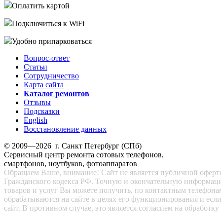
Оплатить картой
Подключиться к WiFi
Удобно припарковаться
Вопрос-ответ
Статьи
Сотрудничество
Карта сайта
Каталог ремонтов
Отзывы
Подсказки
English
Восстановление данных
© 2009—2026 г. Санкт Петербург (СПб)
Сервисный центр ремонта сотовых телефонов,
смартфонов, ноутбуков, фотоаппаратов
Обращаем Ваше, внимание! Сайт не является публичной офертой
Гражданского кодекса РФ. Точную и окончательную информац
товаров и услуг Вы можете получить, по контактным телефона
обрабатываются на сайте в целях его функционирования и есл
сайт. В противном случае, это является согласием на обработ