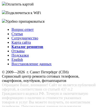
Оплатить картой
Подключиться к WiFi
Удобно припарковаться
Вопрос-ответ
Статьи
Сотрудничество
Карта сайта
Каталог ремонтов
Отзывы
Подсказки
English
Восстановление данных
© 2009—2026 г. Санкт Петербург (СПб)
Сервисный центр ремонта сотовых телефонов,
смартфонов, ноутбуков, фотоаппаратов
Обращаем Ваше, внимание! Сайт не является публичной
офертой, в соответствии со статьей 437 п.2
Гражданского кодекса РФ. Точную и окончательную
информацию о наличии и стоимости указанных
товаров и услуг Вы можете получить, по контактным
телефонам. Персональные данные пользователя