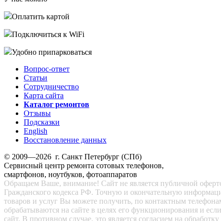
Оплатить картой
Подключиться к WiFi
Удобно припарковаться
Вопрос-ответ
Статьи
Сотрудничество
Карта сайта
Каталог ремонтов
Отзывы
Подсказки
English
Восстановление данных
© 2009—2026 г. Санкт Петербург (СПб)
Сервисный центр ремонта сотовых телефонов,
смартфонов, ноутбуков, фотоаппаратов
Обращаем Ваше, внимание! Сайт не является публичной офертой
Гражданского кодекса РФ. Точную и окончательную информац
товаров и услуг Вы можете получить, по контактным телефона
обрабатываются на сайте в целях его функционирования и есл
сайт. В противном случае, это является согласием на обработ