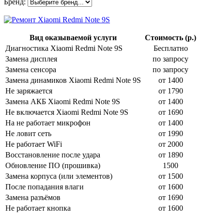
Бренд:
Вид оказываемой услуги
Стоимость (р.)
Диагностика Xiaomi Redmi Note 9S
Бесплатно
Замена дисплея
по запросу
Замена сенсора
по запросу
Замена динамиков Xiaomi Redmi Note 9S
от 1400
Не заряжается
от 1790
Замена АКБ Xiaomi Redmi Note 9S
от 1400
Не включается Xiaomi Redmi Note 9S
от 1690
На не работает микрофон
от 1400
Не ловит сеть
от 1990
Не работает WiFi
от 2000
Восстановление после удара
от 1890
Обновление ПО (прошивка)
1500
Замена корпуса (или элементов)
от 1500
После попадания влаги
от 1600
Замена разъёмов
от 1690
Не работает кнопка
от 1600