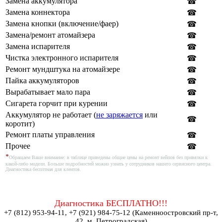
Замена аккумулятора
☎
Замена коннектора
☎
Замена кнопки (включение/фаер)
☎
Замена/ремонт атомайзера
☎
Замена испарителя
☎
Чистка электронного испарителя
☎
Ремонт мундштука на атомайзере
☎
Пайка аккумуляторов
☎
Вырабатывает мало пара
☎
Сигарета горчит при курении
☎
Аккумулятор не работает (
не заряжается
или
☎
коротит)
Ремонт платы управления
☎
Прочее
☎
*
Обращаем Ваше внимание: в таблице приведены общие цены на ремонт вейпов без привязки к
какой-либо модели. Больше подробностей можно узнать у сотрудников нашего сервисного центра.
Диагностика бесплтная для клентов.
Диагностика БЕСПЛАТНО!!!
+7 (812) 953-94-11, +7 (921) 984-75-12 (Каменноостровский пр-т,
42, м. Петроградская)