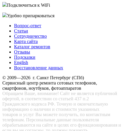
Подключиться к WiFi
Удобно припарковаться
Вопрос-ответ
Статьи
Сотрудничество
Карта сайта
Каталог ремонтов
Отзывы
Подсказки
English
Восстановление данных
© 2009—2026 г. Санкт Петербург (СПб)
Сервисный центр ремонта сотовых телефонов,
смартфонов, ноутбуков, фотоаппаратов
Обращаем Ваше, внимание! Сайт не является публичной
офертой, в соответствии со статьей 437 п.2
Гражданского кодекса РФ. Точную и окончательную
информацию о наличии и стоимости указанных
товаров и услуг Вы можете получить, по контактным
телефонам. Персональные данные пользователя
обрабатываются на сайте в целях его функционирования и
если вы не согласны, то должны покинуть