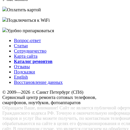
Оплатить картой
Подключиться к WiFi
Удобно припарковаться
Вопрос-ответ
Статьи
Сотрудничество
Карта сайта
Каталог ремонтов
Отзывы
Подсказки
English
Восстановление данных
© 2009—2026 г. Санкт Петербург (СПб)
Сервисный центр ремонта сотовых телефонов,
смартфонов, ноутбуков, фотоаппаратов
Обращаем Ваше, внимание! Сайт не является публичной офертой
Гражданского кодекса РФ. Точную и окончательную информац
товаров и услуг Вы можете получить, по контактным телефона
обрабатываются на сайте в целях его функционирования и есл
сайт. В противном случае, это является согласием на обработ