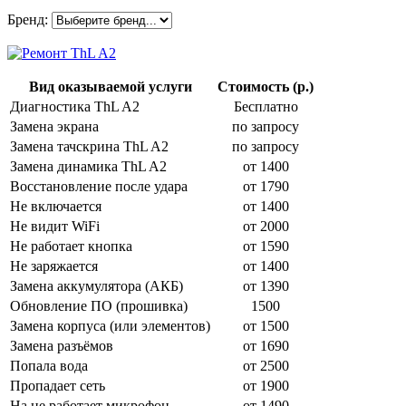
Бренд:
Вид оказываемой услуги
Стоимость (р.)
Диагностика ThL A2
Бесплатно
Замена экрана
по запросу
Замена тачскрина ThL A2
по запросу
Замена динамика ThL A2
от 1400
Восстановление после удара
от 1790
Не включается
от 1400
Не видит WiFi
от 2000
Не работает кнопка
от 1590
Не заряжается
от 1400
Замена аккумулятора (АКБ)
от 1390
Обновление ПО (прошивка)
1500
Замена корпуса (или элементов)
от 1500
Замена разъёмов
от 1690
Попала вода
от 2500
Пропадает сеть
от 1900
На не работает микрофон
от 1490