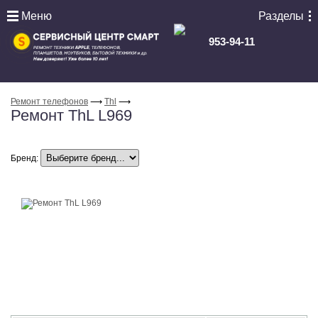
Меню
Разделы
953-94-11
Ремонт телефонов
⟶
Thl
⟶
Ремонт ThL L969
Бренд: