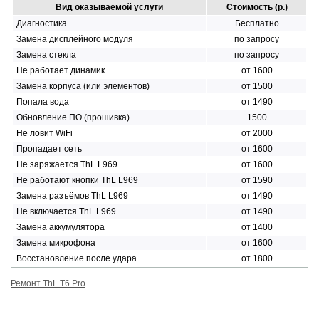
Вид оказываемой услуги
Стоимость (р.)
Диагностика
Бесплатно
Замена дисплейного модуля
по запросу
Замена стекла
по запросу
Не работает динамик
от 1600
Замена корпуса (или элементов)
от 1500
Попала вода
от 1490
Обновление ПО (прошивка)
1500
Не ловит WiFi
от 2000
Пропадает сеть
от 1600
Не заряжается ThL L969
от 1600
Не работают кнопки ThL L969
от 1590
Замена разъёмов ThL L969
от 1490
Не включается ThL L969
от 1490
Замена аккумулятора
от 1400
Замена микрофона
от 1600
Восстановление после удара
от 1800
Ремонт ThL T6 Pro