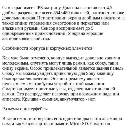
Сам экран имеет IPS-матрицу. Диагональ составляет 4,5
дюйма, разрешение всего 854×480 пикселей, плотность также
довольно низкая. Нет активации экрана двойным нажатием, а
также опции управления смартфонов в перчатках или
влажными руками. Сенсор воспринимает до 5
одновременных прикосновений. У экрана хорошие
антибликовые свойства.
Особенности корпуса и корпусных элементов
Как уже было отмечено, корпус выглядит довольно ярким и
молодежным, спугнуть могут лишь рамки, как сбоку, так и
снизу экрана. Особо привлекательной является задняя панель.
Сбоку мы можем увидеть привычную для Sony клавишу
блокировки/включения. Она по-прежнему является
неотъемлемым атрибутом устройств этой компании.
Смартфон имеет приятные углы, отделенные от внешней
рамки. Это распределяет нагрузку при возможном падении
аппарата. Крышка - съемная, аккумулятор - нет.
Разъемы и интерфейсы
В зависимости от версии, есть один или два слота для микро-
сим, а также для карточки памяти Micro-SD. Смартфон