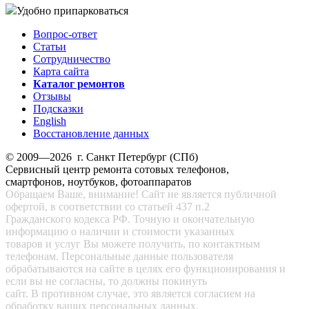
Удобно припарковаться
Вопрос-ответ
Статьи
Сотрудничество
Карта сайта
Каталог ремонтов
Отзывы
Подсказки
English
Восстановление данных
© 2009—2026 г. Санкт Петербург (СПб)
Сервисный центр ремонта сотовых телефонов,
смартфонов, ноутбуков, фотоаппаратов
Обращаем Ваше, внимание! Сайт не является публичной
офертой, в соответствии со статьей 437 п.2
Гражданского кодекса РФ. Точную и окончательную
информацию о наличии и стоимости указанных
товаров и услуг Вы можете получить, по контактным
телефонам. Персональные данные пользователя
обрабатываются на сайте в целях его функционирования и
если вы не согласны, то должны покинуть
сайт. В противном случае, это является согласием на
обработку ваших персональных данных.