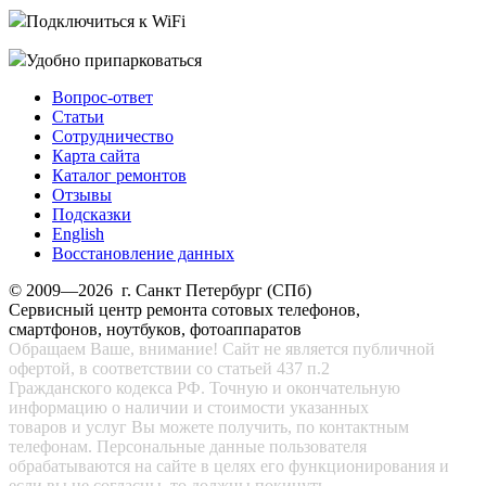
Подключиться к WiFi
Удобно припарковаться
Вопрос-ответ
Статьи
Сотрудничество
Карта сайта
Каталог ремонтов
Отзывы
Подсказки
English
Восстановление данных
© 2009—2026 г. Санкт Петербург (СПб)
Сервисный центр ремонта сотовых телефонов,
смартфонов, ноутбуков, фотоаппаратов
Обращаем Ваше, внимание! Сайт не является публичной
офертой, в соответствии со статьей 437 п.2
Гражданского кодекса РФ. Точную и окончательную
информацию о наличии и стоимости указанных
товаров и услуг Вы можете получить, по контактным
телефонам. Персональные данные пользователя
обрабатываются на сайте в целях его функционирования и
если вы не согласны, то должны покинуть