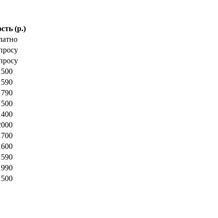
ть (р.)
латно
просу
просу
1500
1590
1790
1500
1400
2000
1700
1600
1590
1990
1500