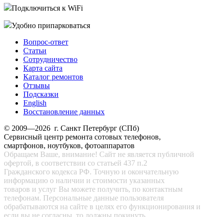
Подключиться к WiFi
Удобно припарковаться
Вопрос-ответ
Статьи
Сотрудничество
Карта сайта
Каталог ремонтов
Отзывы
Подсказки
English
Восстановление данных
© 2009—2026 г. Санкт Петербург (СПб)
Сервисный центр ремонта сотовых телефонов,
смартфонов, ноутбуков, фотоаппаратов
Обращаем Ваше, внимание! Сайт не является публичной
офертой, в соответствии со статьей 437 п.2
Гражданского кодекса РФ. Точную и окончательную
информацию о наличии и стоимости указанных
товаров и услуг Вы можете получить, по контактным
телефонам. Персональные данные пользователя
обрабатываются на сайте в целях его функционирования и
если вы не согласны, то должны покинуть