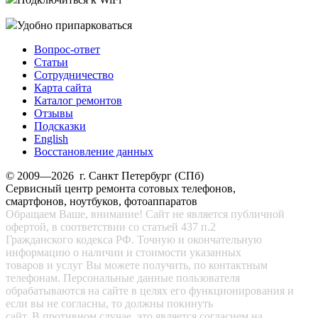
Удобно припарковаться
Вопрос-ответ
Статьи
Сотрудничество
Карта сайта
Каталог ремонтов
Отзывы
Подсказки
English
Восстановление данных
© 2009—2026 г. Санкт Петербург (СПб)
Сервисный центр ремонта сотовых телефонов,
смартфонов, ноутбуков, фотоаппаратов
Обращаем Ваше, внимание! Сайт не является публичной
офертой, в соответствии со статьей 437 п.2
Гражданского кодекса РФ. Точную и окончательную
информацию о наличии и стоимости указанных
товаров и услуг Вы можете получить, по контактным
телефонам. Персональные данные пользователя
обрабатываются на сайте в целях его функционирования и
если вы не согласны, то должны покинуть
сайт. В противном случае, это является согласием на