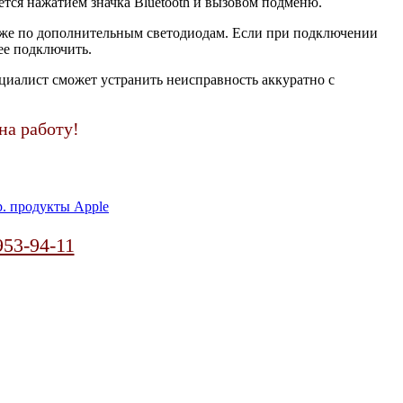
яется нажатием значка Bluetooth и вызовом подменю.
акже по дополнительным светодиодам. Если при подключении
ее подключить.
циалист сможет устранить неисправность аккуратно с
на работу!
. продукты Apple
953-94-11