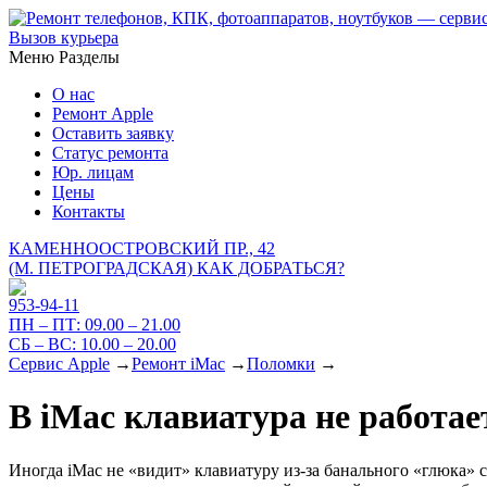
Вызов курьера
Меню
Разделы
О нас
Ремонт Apple
Оставить заявку
Статус ремонта
Юр. лицам
Цены
Контакты
КАМЕННООСТРОВСКИЙ ПР., 42
(М. ПЕТРОГРАДСКАЯ)
КАК ДОБРАТЬСЯ?
953-94-11
ПН – ПТ:
09.00 – 21.00
СБ – ВС:
10.00 – 20.00
Сервис Apple
→
Ремонт iMac
→
Поломки
→
В iMac клавиатура не работае
Иногда iMac не «видит» клавиатуру из-за банального «глюка» с