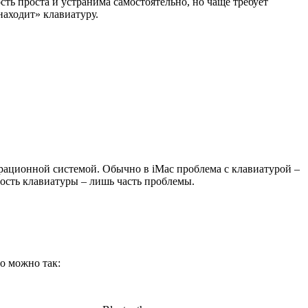
ь проста и устранима самостоятельно, но чаще требует
аходит» клавиатуру.
рационной системой. Обычно в iMac проблема с клавиатурой –
ность клавиатуры – лишь часть проблемы.
о можно так: