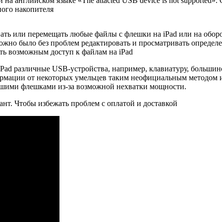
а английском языке «The attacted USB device is not supported».
ного накопителя
вать или перемещать любые файлы с флешки на iPad или на обор
можно было без проблем редактировать и просматривать определ
ть возможным доступ к файлам на iPad
Pad различные USB-устройства, например, клавиатуру, большинс
рмации от некоторых умельцев таким неофициальным методом и
ольшими флешками из-за возможной нехватки мощности.
нт. Чтобы избежать проблем с оплатой и доставкой