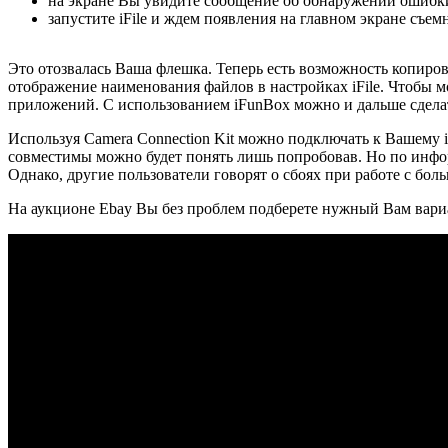
на экране Вы увидите сообщение об обнаружении ошибки н
запустите iFile и ждем появления на главном экране съем
Это отозвалась Ваша флешка. Теперь есть возможность копиро
отображение наименования файлов в настройках iFile. Чтобы 
приложений. С использованием iFunBox можно и дальше сдела
Используя Camera Connection Kit можно подключать к Вашему i
совместимы можно будет понять лишь попробовав. Но по инфо
Однако, другие пользователи говорят о сбоях при работе с б
На аукционе Ebay Вы без проблем подберете нужный Вам вариа