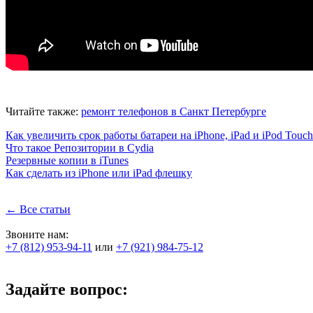
Читайте также:
ремонт телефонов в Санкт Петербурге
Как увеличить срок работы батареи на iPhone, iPad и iPod Touch
Что такое Репозитории в Cydia
Резервные копии в iTunes
Как сделать из iPhone или iPad флешку
← Все статьи
Звоните нам:
+7 (812) 953-94-11
или
+7 (921) 984-75-12
Задайте вопрос: