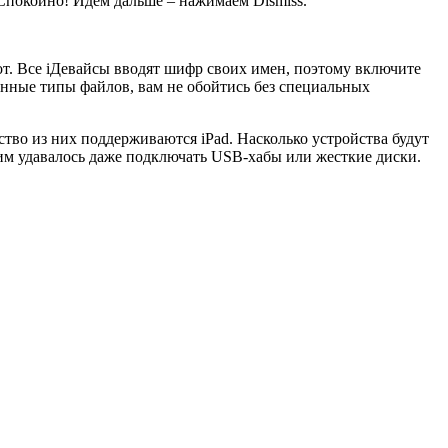
 Спокойно! Идем дальше – нажимаем Dismiss.
от. Все iДевайсы вводят шифр своих имен, поэтому включите
енные типы файлов, вам не обойтись без специальных
тво из них поддерживаются iPad. Насколько устройства будут
м удавалось даже подключать USB-хабы или жесткие диски.