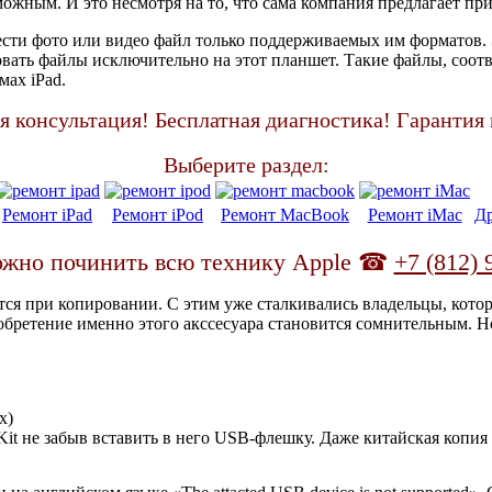
ожным. И это несмотря на то, что сама компания предлагает при
сти фото или видео файл только поддерживаемых им форматов. 
ровать файлы исключительно на этот планшет. Такие файлы, соотв
ах iPad.
я консультация! Бесплатная диагностика! Гарантия 
Выберите раздел:
Ремонт iPad
Ремонт iPod
Ремонт MacBook
Ремонт iMac
Др
ожно починить всю технику Apple ☎
+7 (812) 
тся при копировании. С этим уже сталкивались владельцы, кото
иобретение именно этого акссесуара становится сомнительным. 
х)
it не забыв вставить в него USB-флешку. Даже китайская копия