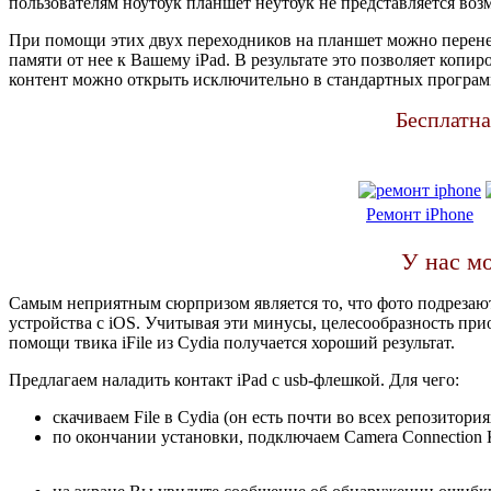
пользователям ноутбук планшет неутбук не представляется возм
При помощи этих двух переходников на планшет можно перене
памяти от нее к Вашему iPad. В результате это позволяет копи
контент можно открыть исключительно в стандартных программ
Бесплатна
Ремонт iPhone
У нас м
Самым неприятным сюрпризом является то, что фото подрезаю
устройства с iOS. Учитывая эти минусы, целесообразность пр
помощи твика iFile из Cydia получается хороший результат.
Предлагаем наладить контакт iPad с usb-флешкой. Для чего:
скачиваем File в Cydia (он есть почти во всех репозитория
по окончании установки, подключаем Camera Connection K