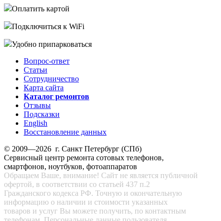
Оплатить картой
Подключиться к WiFi
Удобно припарковаться
Вопрос-ответ
Статьи
Сотрудничество
Карта сайта
Каталог ремонтов
Отзывы
Подсказки
English
Восстановление данных
© 2009—2026 г. Санкт Петербург (СПб)
Сервисный центр ремонта сотовых телефонов,
смартфонов, ноутбуков, фотоаппаратов
Обращаем Ваше, внимание! Сайт не является публичной
офертой, в соответствии со статьей 437 п.2
Гражданского кодекса РФ. Точную и окончательную
информацию о наличии и стоимости указанных
товаров и услуг Вы можете получить, по контактным
телефонам. Персональные данные пользователя