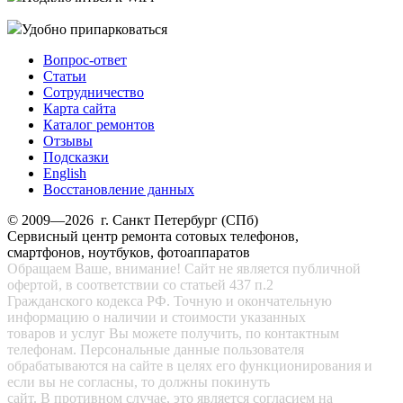
Удобно припарковаться
Вопрос-ответ
Статьи
Сотрудничество
Карта сайта
Каталог ремонтов
Отзывы
Подсказки
English
Восстановление данных
© 2009—2026 г. Санкт Петербург (СПб)
Сервисный центр ремонта сотовых телефонов,
смартфонов, ноутбуков, фотоаппаратов
Обращаем Ваше, внимание! Сайт не является публичной
офертой, в соответствии со статьей 437 п.2
Гражданского кодекса РФ. Точную и окончательную
информацию о наличии и стоимости указанных
товаров и услуг Вы можете получить, по контактным
телефонам. Персональные данные пользователя
обрабатываются на сайте в целях его функционирования и
если вы не согласны, то должны покинуть
сайт. В противном случае, это является согласием на