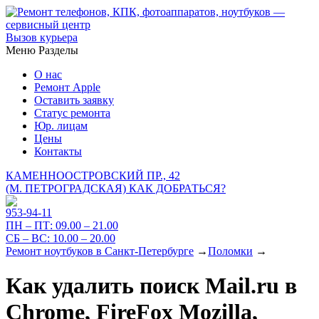
Вызов курьера
Меню
Разделы
О нас
Ремонт Apple
Оставить заявку
Статус ремонта
Юр. лицам
Цены
Контакты
КАМЕННООСТРОВСКИЙ ПР., 42
(М. ПЕТРОГРАДСКАЯ)
КАК ДОБРАТЬСЯ?
953-94-11
ПН – ПТ:
09.00 – 21.00
СБ – ВС:
10.00 – 20.00
Ремонт ноутбуков в Санкт-Петербурге
→
Поломки
→
Как удалить поиск Mail.ru в
Chrome, FireFox Mozilla,