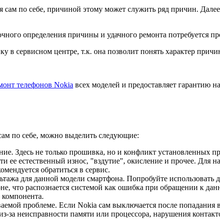
я сам по себе, причиной этому может служить ряд причин. Дал
точного определения причины и удачного ремонта потребуется пр
у в сервисном центре, т.к. она позволит понять характер причи
монт телефонов Nokia
всех моделей и предоставляет гарантию на 
ам по себе, можно выделить следующие:
ие. Здесь не только прошивка, но и конфликт установленных п
 ее естественный износ, "вздутие", окисление и прочее. Для на
мендуется обратиться в сервис.
ьтажа для данной модели смартфона. Попробуйте использовать д
фоне, что распознается системой как ошибка при обращении к да
а компонента.
аемой проблеме. Если Nokia сам выключается после попадания вл
з-за неисправности памяти или процессора, нарушения контакто