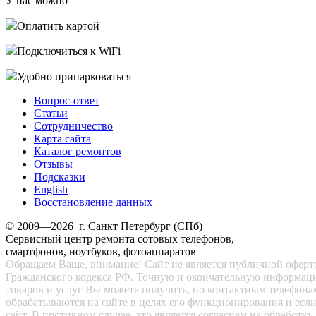
У нас можно
Оплатить картой
Подключиться к WiFi
Удобно припарковаться
Вопрос-ответ
Статьи
Сотрудничество
Карта сайта
Каталог ремонтов
Отзывы
Подсказки
English
Восстановление данных
© 2009—2026 г. Санкт Петербург (СПб)
Сервисный центр ремонта сотовых телефонов,
смартфонов, ноутбуков, фотоаппаратов
Обращаем Ваше, внимание! Сайт не является публичной офертой
Гражданского кодекса РФ. Точную и окончательную информац
товаров и услуг Вы можете получить, по контактным телефона
обрабатываются на сайте в целях его функционирования и есл
сайт. В противном случае, это является согласием на обработ