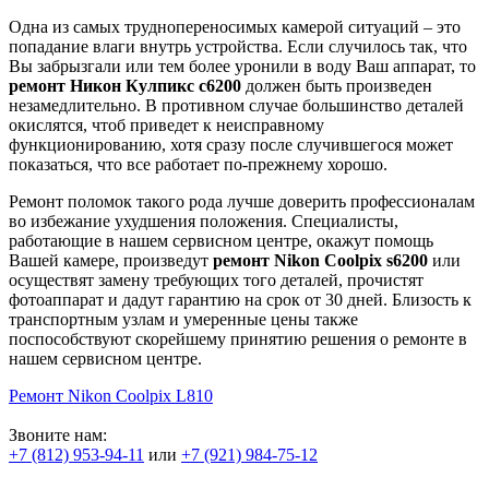
Одна из самых труднопереносимых камерой ситуаций – это
попадание влаги внутрь устройства. Если случилось так, что
Вы забрызгали или тем более уронили в воду Ваш аппарат, то
ремонт Никон Кулпикс с6200
должен быть произведен
незамедлительно. В противном случае большинство деталей
окислятся, чтоб приведет к неисправному
функционированию, хотя сразу после случившегося может
показаться, что все работает по-прежнему хорошо.
Ремонт поломок такого рода лучше доверить профессионалам
во избежание ухудшения положения. Специалисты,
работающие в нашем сервисном центре, окажут помощь
Вашей камере, произведут
ремонт Nikon Coolpix s6200
или
осуществят замену требующих того деталей, прочистят
фотоаппарат и дадут гарантию на срок от 30 дней. Близость к
транспортным узлам и умеренные цены также
поспособствуют скорейшему принятию решения о ремонте в
нашем сервисном центре.
Ремонт Nikon Coolpix L810
Звоните нам:
+7 (812) 953-94-11
или
+7 (921) 984-75-12