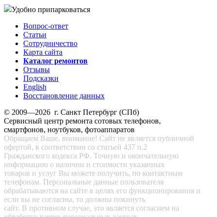
Удобно припарковаться
Вопрос-ответ
Статьи
Сотрудничество
Карта сайта
Каталог ремонтов
Отзывы
Подсказки
English
Восстановление данных
© 2009—2026 г. Санкт Петербург (СПб)
Сервисный центр ремонта сотовых телефонов,
смартфонов, ноутбуков, фотоаппаратов
Обращаем Ваше, внимание! Сайт не является публичной
офертой, в соответствии со статьей 437 п.2
Гражданского кодекса РФ. Точную и окончательную
информацию о наличии и стоимости указанных
товаров и услуг Вы можете получить, по контактным
телефонам. Персональные данные пользователя
обрабатываются на сайте в целях его функционирования и
если вы не согласны, то должны покинуть
сайт. В противном случае, это является согласием на
обработку ваших персональных данных.