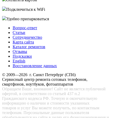
Подключиться к WiFi
Удобно припарковаться
Вопрос-ответ
Статьи
Сотрудничество
Карта сайта
Каталог ремонтов
Отзывы
Подсказки
English
Восстановление данных
© 2009—2026 г. Санкт Петербург (СПб)
Сервисный центр ремонта сотовых телефонов,
смартфонов, ноутбуков, фотоаппаратов
Обращаем Ваше, внимание! Сайт не является публичной
офертой, в соответствии со статьей 437 п.2
Гражданского кодекса РФ. Точную и окончательную
информацию о наличии и стоимости указанных
товаров и услуг Вы можете получить, по контактным
телефонам. Персональные данные пользователя
обрабатываются на сайте в целях его функционирования и