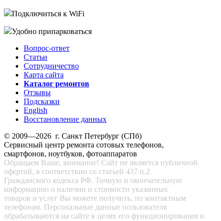
Подключиться к WiFi
Удобно припарковаться
Вопрос-ответ
Статьи
Сотрудничество
Карта сайта
Каталог ремонтов
Отзывы
Подсказки
English
Восстановление данных
© 2009—2026 г. Санкт Петербург (СПб)
Сервисный центр ремонта сотовых телефонов,
смартфонов, ноутбуков, фотоаппаратов
Обращаем Ваше, внимание! Сайт не является публичной
офертой, в соответствии со статьей 437 п.2
Гражданского кодекса РФ. Точную и окончательную
информацию о наличии и стоимости указанных
товаров и услуг Вы можете получить, по контактным
телефонам. Персональные данные пользователя
обрабатываются на сайте в целях его функционирования и