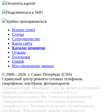
Оплатить картой
Подключиться к WiFi
Удобно припарковаться
Вопрос-ответ
Статьи
Сотрудничество
Карта сайта
Каталог ремонтов
Отзывы
Подсказки
English
Восстановление данных
© 2009—2026 г. Санкт Петербург (СПб)
Сервисный центр ремонта сотовых телефонов,
смартфонов, ноутбуков, фотоаппаратов
Обращаем Ваше, внимание! Сайт не является публичной
офертой, в соответствии со статьей 437 п.2
Гражданского кодекса РФ. Точную и окончательную
информацию о наличии и стоимости указанных
товаров и услуг Вы можете получить, по контактным
телефонам. Персональные данные пользователя