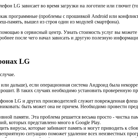
лефон LG зависает во время загрузки на логотипе или глючит (т
 как программные (проблемы с прошивкой Android или конфлик
леш-память, вышел из строя один из модулей смартфона).
помощью в сервисный центр. Узнать стоимость услуг вы можете
дробнее после чего начал зависать и другую полезную информа
фонах LG
случае.
 или дальше), если операционная система Андроид была некорре
епрошит. В таких случаях необходимо установить проверенную п
ртфонов LG и других производителей служит поврежденная флеш
паниковать: быть может она не причем. Необходимо провести пре
ивной памяти. Эта проблема решается весьма просто - чистка па
, которых представлено много в Google Play.
ть вирусы, которые забивают память и могут приводить к сбоям
ь неприятную ситуацию поможет удаление всех неизвестных про