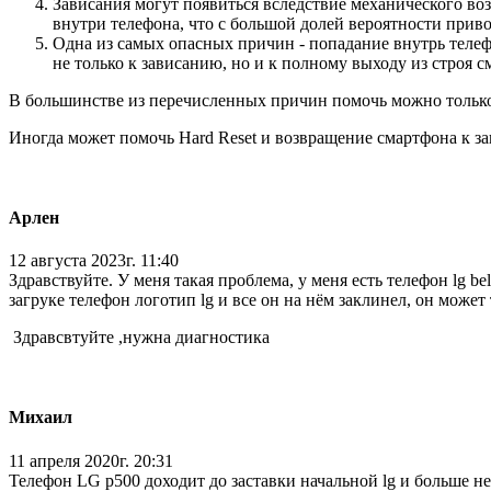
Зависания могут появиться вследствие механического воз
внутри телефона, что с большой долей вероятности приво
Одна из самых опасных причин - попадание внутрь теле
не только к зависанию, но и к полному выходу из строя с
В большинстве из перечисленных причин помочь можно только н
Иногда может помочь Hard Reset и возвращение смартфона к за
Арлен
12 августа 2023г. 11:40
Здравствуйте. У меня такая проблема, у меня есть телефон lg b
загруке телефон логотип lg и все он на нём заклинел, он может 
Здравсвтуйте ,нужна диагностика
Михаил
11 апреля 2020г. 20:31
Телефон LG p500 доходит до заставки начальной lg и больше не