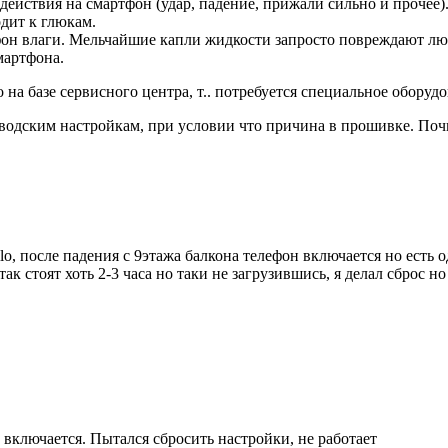
действия на смартфон (удар, падение, прижали сильно и прочее
дит к глюкам.
фон влаги. Мельчайшие капли жидкости запросто повреждают лю
мартфона.
а базе сервисного центра, т.. потребуется специальное оборуд
водским настройкам, при условии что причина в прошивке. Почи
ello, после падения с 9этажа балкона телефон включается но есть
так стоят хоть 2-3 часа но таки не загрузившись, я делал сброс н
 включается. Пытался сбросить настройки, не работает