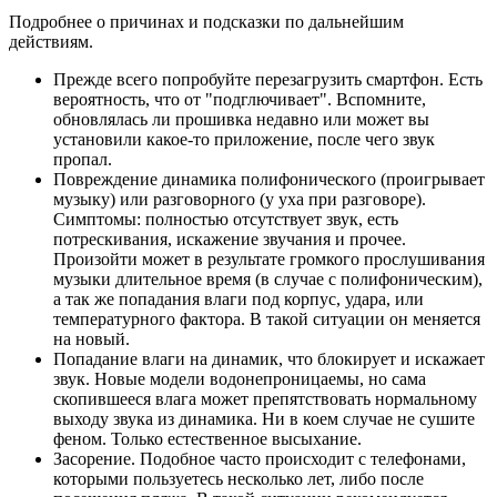
Подробнее о причинах и подсказки по дальнейшим
действиям.
Прежде всего попробуйте перезагрузить смартфон. Есть
вероятность, что от "подглючивает". Вспомните,
обновлялась ли прошивка недавно или может вы
установили какое-то приложение, после чего звук
пропал.
Повреждение динамика полифонического (проигрывает
музыку) или разговорного (у уха при разговоре).
Симптомы: полностью отсутствует звук, есть
потрескивания, искажение звучания и прочее.
Произойти может в результате громкого прослушивания
музыки длительное время (в случае с полифоническим),
а так же попадания влаги под корпус, удара, или
температурного фактора. В такой ситуации он меняется
на новый.
Попадание влаги на динамик, что блокирует и искажает
звук. Новые модели водонепроницаемы, но сама
скопившееся влага может препятствовать нормальному
выходу звука из динамика. Ни в коем случае не сушите
феном. Только естественное высыхание.
Засорение. Подобное часто происходит с телефонами,
которыми пользуетесь несколько лет, либо после