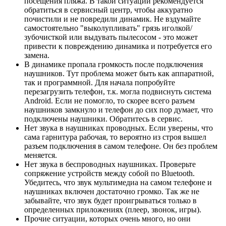
посещения пляжа. В такой ситуации рекомендуется
обратиться в сервисный центр, чтобы аккуратно
почистили и не повредили динамик. Не вздумайте
самостоятельно "выколупливать" грязь иголкой/
зубочисткой или выдувать пылесосом - это может
привести к повреждению динамика и потребуется его
замена.
В динамике пропала громкость после подключения
наушников. Тут проблема может быть как аппаратной,
так и программной. Для начала попробуйте
перезагрузить телефон, т.к. могла подвиснуть система
Android. Если не помогло, то скорее всего разъем
наушников замкнуло и телефон до сих пор думает, что
подключены наушники. Обратитесь в сервис.
Нет звука в наушниках проводных. Если уверены, что
сама гарнитура рабочая, то вероятно из строя вышел
разъем подключения в самом телефоне. Он без проблем
меняется.
Нет звука в беспроводных наушниках. Проверьте
сопряжение устройств между собой по Bluetooth.
Убедитесь, что звук мультимедиа на самом телефоне и
наушниках включен достаточно громко. Так же не
забывайте, что звук будет проигрываться только в
определенных приложениях (плеер, звонок, игры).
Прочие ситуации, которых очень много, но они