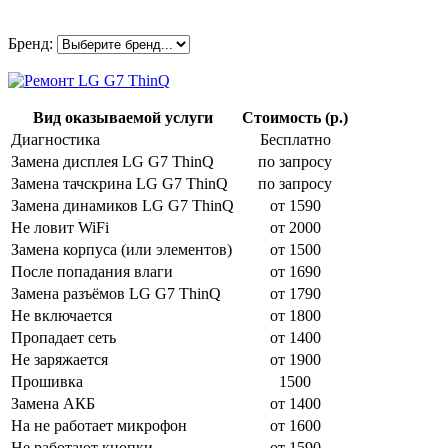
Бренд:
Вид оказываемой услуги
Стоимость (р.)
Диагностика
Бесплатно
Замена дисплея LG G7 ThinQ
по запросу
Замена тачскрина LG G7 ThinQ
по запросу
Замена динамиков LG G7 ThinQ
от 1590
Не ловит WiFi
от 2000
Замена корпуса (или элементов)
от 1500
После попадания влаги
от 1690
Замена разъёмов LG G7 ThinQ
от 1790
Не включается
от 1800
Пропадает сеть
от 1400
Не заряжается
от 1900
Прошивка
1500
Замена АКБ
от 1400
На не работает микрофон
от 1600
Не работают кнопки
от 1590