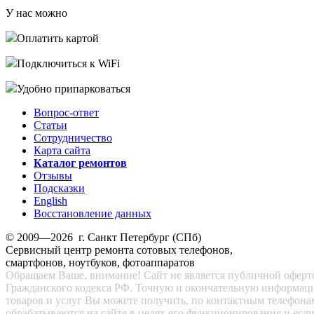
У нас можно
Оплатить картой
Подключиться к WiFi
Удобно припарковаться
Вопрос-ответ
Статьи
Сотрудничество
Карта сайта
Каталог ремонтов
Отзывы
Подсказки
English
Восстановление данных
© 2009—2026 г. Санкт Петербург (СПб)
Сервисный центр ремонта сотовых телефонов,
смартфонов, ноутбуков, фотоаппаратов
Обращаем Ваше, внимание! Сайт не является публичной офертой
Гражданского кодекса РФ. Точную и окончательную информац
товаров и услуг Вы можете получить, по контактным телефона
обрабатываются на сайте в целях его функционирования и есл