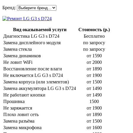
Бренд:
Вид оказываемой услуги
Стоимость (р.)
Диагностика LG G3 s D724
Бесплатно
Замена дисплейного модуля
по запросу
Замена стекла
по запросу
Замена динамиков
от 1590
Не ловит WiFi
от 2000
Восстановление после влаги
от 1890
Не включается LG G3 s D724
от 1900
Замена корпуса (или элементов)
от 1500
Замена аккумулятора LG G3 s D724
от 1490
Не работают кнопки
от 1490
Прошивка
1500
Не заряжается
от 1900
Плохо ловит сеть
от 1890
Замена разъёма
от 1500
Замена микрофона
от 1600