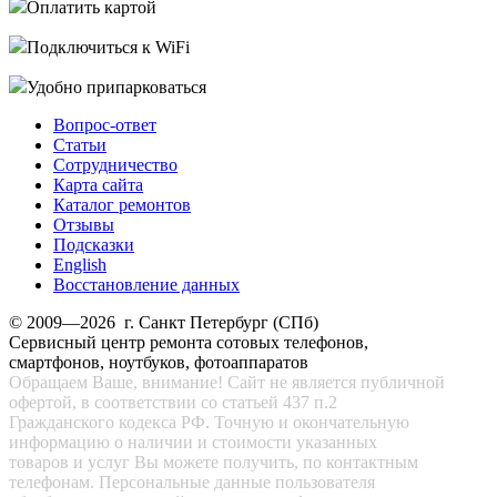
Оплатить картой
Подключиться к WiFi
Удобно припарковаться
Вопрос-ответ
Статьи
Сотрудничество
Карта сайта
Каталог ремонтов
Отзывы
Подсказки
English
Восстановление данных
© 2009—2026 г. Санкт Петербург (СПб)
Сервисный центр ремонта сотовых телефонов,
смартфонов, ноутбуков, фотоаппаратов
Обращаем Ваше, внимание! Сайт не является публичной
офертой, в соответствии со статьей 437 п.2
Гражданского кодекса РФ. Точную и окончательную
информацию о наличии и стоимости указанных
товаров и услуг Вы можете получить, по контактным
телефонам. Персональные данные пользователя