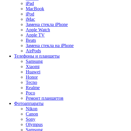
iPad
MacBook
iPod
iMac
Замена стекла iPhone
Apple Watch
Apple TV
Beats
Замена стекла на iPhone
AirPods
Телефоны и планшеты
Samsung
Xiaomi
Huawei
Honor
Tecno
Realme
Poco
Ремонт планшетов
Фотоаппараты
Nikon
Canon
Sony
Olympus
Samsung