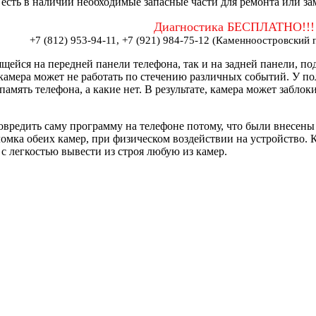
а есть в наличии необходимые запасные части для ремонта или з
Диагностика БЕСПЛАТНО!!!
+7 (812) 953-94-11, +7 (921) 984-75-12 (Каменноостровский п
ящейся на передней панели телефона, так и на задней панели, п
о камера может не работать по стечению различных событий. У по
мять телефона, а какие нет. В результате, камера может заблоки
вредить саму программу на телефоне потому, что были внесен
мка обеих камер, при физическом воздействии на устройство. 
с легкостью вывести из строя любую из камер.