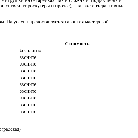
е игрушки на батарейках, так и сложные "подростковые"
, сигвеи, гироскутеры и прочее), а так же интерактивные
м. На услуги предоставляется гарантия мастерской.
Стоимость
бесплатно
звоните
звоните
звоните
звоните
звоните
звоните
звоните
звоните
звоните
оградская)