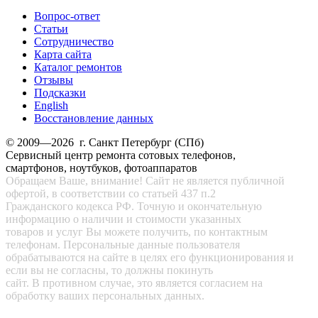
Вопрос-ответ
Статьи
Сотрудничество
Карта сайта
Каталог ремонтов
Отзывы
Подсказки
English
Восстановление данных
© 2009—2026 г. Санкт Петербург (СПб)
Сервисный центр ремонта сотовых телефонов,
смартфонов, ноутбуков, фотоаппаратов
Обращаем Ваше, внимание! Сайт не является публичной
офертой, в соответствии со статьей 437 п.2
Гражданского кодекса РФ. Точную и окончательную
информацию о наличии и стоимости указанных
товаров и услуг Вы можете получить, по контактным
телефонам. Персональные данные пользователя
обрабатываются на сайте в целях его функционирования и
если вы не согласны, то должны покинуть
сайт. В противном случае, это является согласием на
обработку ваших персональных данных.