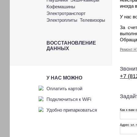
иногда 
Кофемашины
Электротранспорт
У нас в
Электроплиты
Телевизоры
За сче
выполн
Обращай
ВОССТАНОВЛЕНИЕ
ДАННЫХ
Ремонт H
Звонит
+7 (81
У НАС МОЖНО
Оплатить картой
Задайт
Подключиться к WiFi
Удобно припарковаться
Как к вам 
Адрес эл. 