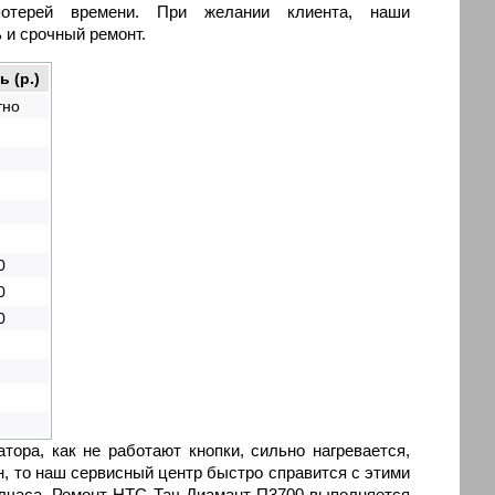
терей времени. При желании клиента, наши
 и срочный ремонт.
 (р.)
тно
0
0
0
ора, как не работают кнопки, сильно нагревается,
, то наш сервисный центр быстро справится с этими
олчаса. Ремонт НТС Тач Диамант П3700 выполняется