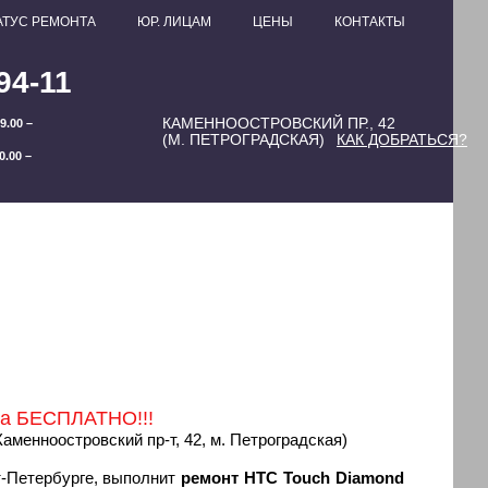
АТУС РЕМОНТА
ЮР. ЛИЦАМ
ЦЕНЫ
КОНТАКТЫ
94-11
КАМЕННООСТРОВСКИЙ ПР., 42
9.00 –
(М. ПЕТРОГРАДСКАЯ)
КАК ДОБРАТЬСЯ?
0.00 –
ка БЕСПЛАТНО!!!
(Каменноостровский пр-т, 42, м. Петроградская)
т-Петербурге, выполнит
ремонт HTC Touch Diamond