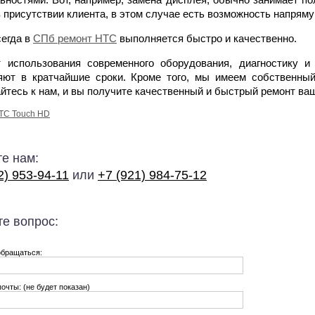
в присутствии клиента, в этом случае есть возможность напря
сегда в
СПб ремонт HTC
выполняется быстро и качественно.
т использования современного оборудования, диагностику 
яют в кратчайшие сроки. Кроме того, мы имеем собственный
тесь к нам, и вы получите качественный и быстрый ремонт ваш
TC Touch HD
е нам:
2) 953-94-11
или
+7 (921) 984-75-12
е вопрос:
обращаться:
почты: (не будет показан)