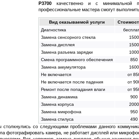
P3700
качественно и с минимальной по
профессиональные мастера смогут выполнить
Вид оказываемой услуги
Стоимость
Диагностика
беспла
Замена сенсорного стекла
1500
Замена дисплея
1500
Замена разъема зарядки
1000
Смена программного обеспечения
850
Замена аккумулятора
1600
Не включается
от 85
Не включается после падения
от 90
Ремонт после попадания влаги
от 95
Замена динамика
900
Замена корпуса
2000
Замена микрофона
950
Замена стилуса
490
 столкнулись со следующими проблемами данного коммуникат
ла фотографировать камера, не работает дисплей или микрофон
вностями. Вот, например, замена дисплея, обычно занимает п