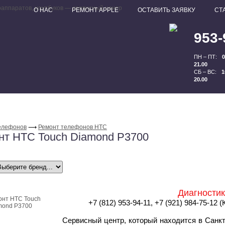
О НАС
РЕМОНТ APPLE
ОСТАВИТЬ ЗАЯВКУ
СТ
953-
ПН – ПТ:
0
21.00
СБ – ВС:
1
20.00
елефонов
⟶
Ремонт телефонов HTC
нт HTC Touch Diamond P3700
Диагности
+7 (812) 953-94-11, +7 (921) 984-75-12 
Сервисный центр, который находится в Санк