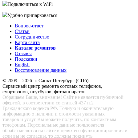
Подключиться к WiFi
Удобно припарковаться
Вопрос-ответ
Статьи
Сотрудничество
Карта сайта
Каталог ремонтов
Отзывы
Подсказки
English
Восстановление данных
© 2009—2026 г. Санкт Петербург (СПб)
Сервисный центр ремонта сотовых телефонов,
смартфонов, ноутбуков, фотоаппаратов
Обращаем Ваше, внимание! Сайт не является публичной
офертой, в соответствии со статьей 437 п.2
Гражданского кодекса РФ. Точную и окончательную
информацию о наличии и стоимости указанных
товаров и услуг Вы можете получить, по контактным
телефонам. Персональные данные пользователя
обрабатываются на сайте в целях его функционирования и
если вы не согласны, то должны покинуть