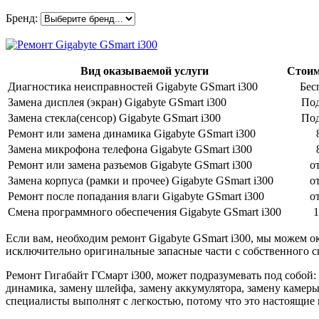
Бренд:
Вид оказываемой услуги
Стоимо
Диагностика неисправностей Gigabyte GSmart i300
Бес
Замена дисплея (экран) Gigabyte GSmart i300
Под
Замена стекла(сенсор) Gigabyte GSmart i300
Под
Ремонт или замена динамика Gigabyte GSmart i300
Замена микрофона телефона Gigabyte GSmart i300
Ремонт или замена разъемов Gigabyte GSmart i300
о
Замена корпуса (рамки и прочее) Gigabyte GSmart i300
о
Ремонт после попадания влаги Gigabyte GSmart i300
о
Смена программного обеспечения Gigabyte GSmart i300
1
Если вам, необходим ремонт Gigabyte GSmart i300, мы можем 
исключительно оригинальные запасные части с собственного с
Ремонт Гигабайт ГСмарт i300, может подразумевать под собой: 
динамика, замену шлейфа, замену аккумулятора, замену камер
специалисты выполнят с легкостью, потому что это настоящие