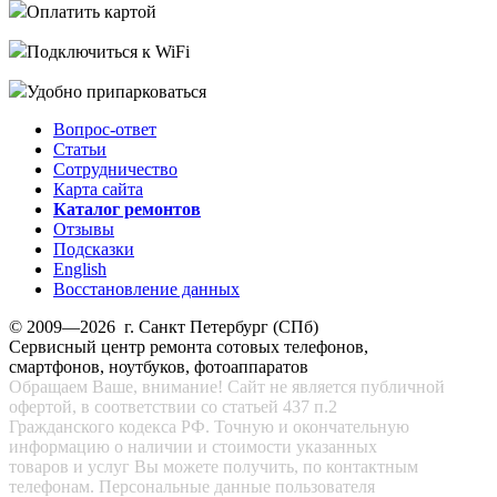
Оплатить картой
Подключиться к WiFi
Удобно припарковаться
Вопрос-ответ
Статьи
Сотрудничество
Карта сайта
Каталог ремонтов
Отзывы
Подсказки
English
Восстановление данных
© 2009—2026 г. Санкт Петербург (СПб)
Сервисный центр ремонта сотовых телефонов,
смартфонов, ноутбуков, фотоаппаратов
Обращаем Ваше, внимание! Сайт не является публичной
офертой, в соответствии со статьей 437 п.2
Гражданского кодекса РФ. Точную и окончательную
информацию о наличии и стоимости указанных
товаров и услуг Вы можете получить, по контактным
телефонам. Персональные данные пользователя