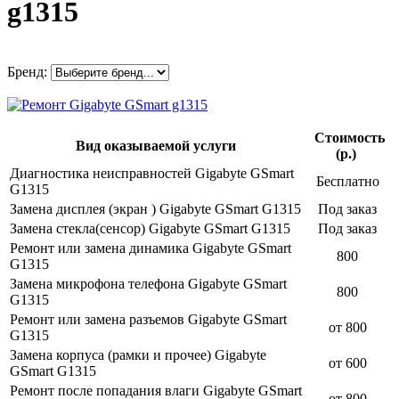
g1315
Бренд:
Стоимость
Вид оказываемой услуги
(р.)
Диагностика неисправностей Gigabyte GSmart
Бесплатно
G1315
Замена дисплея (экран ) Gigabyte GSmart G1315
Под заказ
Замена стекла(сенсор) Gigabyte GSmart G1315
Под заказ
Ремонт или замена динамика Gigabyte GSmart
800
G1315
Замена микрофона телефона Gigabyte GSmart
800
G1315
Ремонт или замена разъемов Gigabyte GSmart
от 800
G1315
Замена корпуса (рамки и прочее) Gigabyte
от 600
GSmart G1315
Ремонт после попадания влаги Gigabyte GSmart
от 800