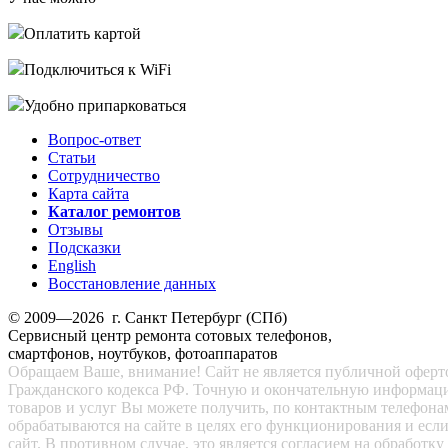
Оплатить картой
Подключиться к WiFi
Удобно припарковаться
Вопрос-ответ
Статьи
Сотрудничество
Карта сайта
Каталог ремонтов
Отзывы
Подсказки
English
Восстановление данных
© 2009—2026 г. Санкт Петербург (СПб)
Сервисный центр ремонта сотовых телефонов,
смартфонов, ноутбуков, фотоаппаратов
Обращаем Ваше, внимание! Сайт не является публичной офертой
Гражданского кодекса РФ. Точную и окончательную информац
товаров и услуг Вы можете получить, по контактным телефона
обрабатываются на сайте в целях его функционирования и есл
сайт. В противном случае, это является согласием на обработ