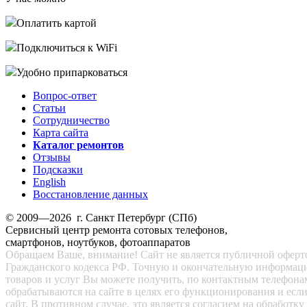
Оплатить картой
Подключиться к WiFi
Удобно припарковаться
Вопрос-ответ
Статьи
Сотрудничество
Карта сайта
Каталог ремонтов
Отзывы
Подсказки
English
Восстановление данных
© 2009—2026 г. Санкт Петербург (СПб)
Сервисный центр ремонта сотовых телефонов,
смартфонов, ноутбуков, фотоаппаратов
Обращаем Ваше, внимание! Сайт не является публичной офертой
Гражданского кодекса РФ. Точную и окончательную информац
товаров и услуг Вы можете получить, по контактным телефона
обрабатываются на сайте в целях его функционирования и есл
сайт. В противном случае, это является согласием на обработ