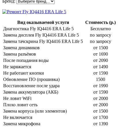
Бренд:
Вид оказываемой услуги
Стоимость (р.)
Диагностика Fly IQ4416 ERA Life 5
Бесплатно
Замена дисплея Fly IQ4416 ERA Life 5
по запросу
Замена тачскрина Fly IQ4416 ERA Life 5
по запросу
Замена динамиков
от 1500
Замена разъёмов
от 1690
После попадания воды
от 2090
Не заряжается
от 1490
Не работают кнопки
от 1590
Обновление ПО (прошивка)
1500
Восстановление после удара
от 1990
Замена аккумулятора (АКБ)
от 1590
Не ловит WiFi
от 2000
Плохо ловит сеть
от 2000
Замена корпуса (или элементов)
от 1500
Не включается
от 1700
Замена микрофона
от 1390